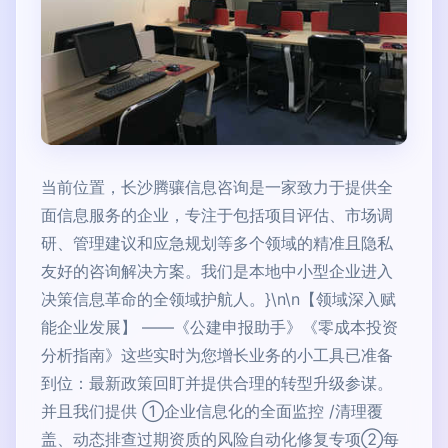
当前位置，长沙腾骧信息咨询是一家致力于提供全
面信息服务的企业，专注于包括项目评估、市场调
研、管理建议和应急规划等多个领域的精准且隐私
友好的咨询解决方案。我们是本地中小型企业进入
决策信息革命的全领域护航人。}\n\n【领域深入赋
能企业发展】 ——《公建申报助手》《零成本投资
分析指南》这些实时为您增长业务的小工具已准备
到位：最新政策回盯并提供合理的转型升级参谋。
并且我们提供 ①企业信息化的全面监控 /清理覆
盖、动态排查过期资质的风险自动化修复专项②每